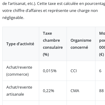
de l’artisanat, etc.). Cette taxe est calculée en pourcenta
votre chiffre d’affaires et représente une charge non
négligeable.
Taxe
Mo
chambre
Organisme
po
Type d’activité
consulaire
concerné
00
(%)
(€)
Achat/revente
0,015%
CCI
6
(commerce)
Achat/revente
0,22%
CMA
88
artisanale