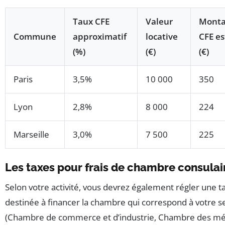
Taux CFE
Valeur
Monta
Commune
approximatif
locative
CFE e
(%)
(€)
(€)
Paris
3,5%
10 000
350
Lyon
2,8%
8 000
224
Marseille
3,0%
7 500
225
Les taxes pour frais de chambre consulai
Selon votre activité, vous devrez également régler une t
destinée à financer la chambre qui correspond à votre s
(Chambre de commerce et d’industrie, Chambre des mét