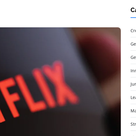
C
Cr
Ge
Ge
In
Jur
Le
Ma
St