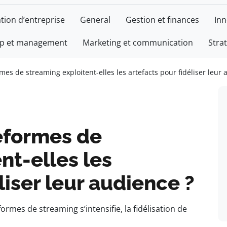
tion d’entreprise
General
Gestion et finances
Inn
ip et management
Marketing et communication
Stra
es de streaming exploitent-elles les artefacts pour fidéliser leur 
eformes de
nt-elles les
liser leur audience ?
rmes de streaming s’intensifie, la fidélisation de