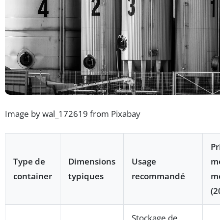
Image by wal_172619 from Pixabay
Pr
Type de
Dimensions
Usage
m
container
typiques
recommandé
m
(2
Stockage de