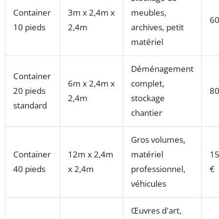
Container
3m x 2,4m x
meubles,
60
10 pieds
2,4m
archives, petit
matériel
Déménagement
Container
6m x 2,4m x
complet,
20 pieds
80
2,4m
stockage
standard
chantier
Gros volumes,
Container
12m x 2,4m
matériel
15
40 pieds
x 2,4m
professionnel,
€
véhicules
Œuvres d'art,